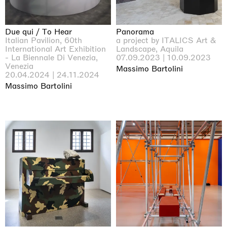
Due qui / To Hear
Panorama
Italian Pavilion, 60th
a project by ITALICS Art &
International Art Exhibition
Landscape, Aquila
- La Biennale Di Venezia,
07.09.2023 | 10.09.2023
Venezia
Massimo Bartolini
20.04.2024 | 24.11.2024
Massimo Bartolini