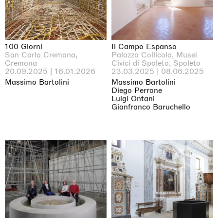
100 Giorni
Il Campo Espanso
San Carlo Cremona,
Palazzo Collicola, Musei
Cremona
Civici di Spoleto, Spoleto
20.09.2025 | 16.01.2026
23.03.2025 | 08.06.2025
Massimo Bartolini
Massimo Bartolini
Diego Perrone
Luigi Ontani
Gianfranco Baruchello