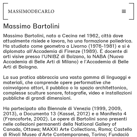
Massimo Bartolini
Massimo Bartolini, nato a Cecina nel 1962, città dove
attualmente risiede e lavora, ha una formazione poliedrica.
Ha studiato come geometra a Livorno (1976-1981) e si è
diplomato all'Accademia di Firenze (1989). È docente di
arti visive presso l'UNIBZ di Bolzano, la NABA (Nuova
Accademia di Belle Arti di Milano) e l'Accademia di Belle
Arti di Bologna.
La sua pratica abbraccia una vasta gamma di linguaggi e
materiali, che comprende opere performative che
coinvolgono attori, il pubblico o lo spazio architettonico,
complesse sculture sonore, fotografie, video e installazioni
pubbliche di grandi dimensioni.
Ha partecipato alla Biennale di Venezia (1999, 2009,
2013), a Documenta 13 (Kassel, 2012) e a Manifesta 4
(Francoforte, 2002). Le opere di Bartolini sono presenti
nelle collezioni permanenti della National Gallery of
Canada, Ottawa; MAXXI Arte Collections, Roma; Castello
di Rivoli Museo d'Arte Contemporanea, Torino; Fundaciò