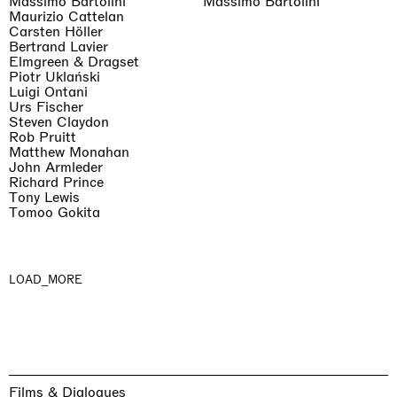
Massimo Bartolini
Massimo Bartolini
Maurizio Cattelan
Carsten Höller
Bertrand Lavier
Elmgreen & Dragset
Piotr Uklański
Luigi Ontani
Urs Fischer
Steven Claydon
Rob Pruitt
Matthew Monahan
John Armleder
Richard Prince
Tony Lewis
Tomoo Gokita
LOAD_MORE
Films & Dialogues