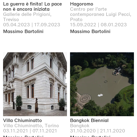
La guerra è finita! La pace
Hagoromo
non è ancora iniziata
Centro per l’arte
Gallerie delle Prigioni,
contemporanea Luigi Pecci,
Treviso
Prato
05.04.2023 | 17.09.2023
15.09.2022 | 08.01.2023
Massimo Bartolini
Massimo Bartolini
Villa Chiuminatto
Bangkok Biennial
Villa Chiuminatto, Torino
Bangkok
03.11.2021 | 07.11.2021
31.10.2020 | 21.11.2020