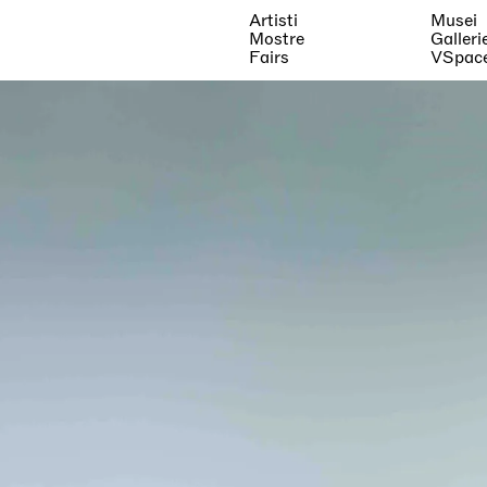
Artisti
Musei
Mostre
Galleri
Fairs
VSpac