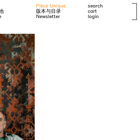
Pièce Unique
search
地
版本与目录
cart
e
Newsletter
login