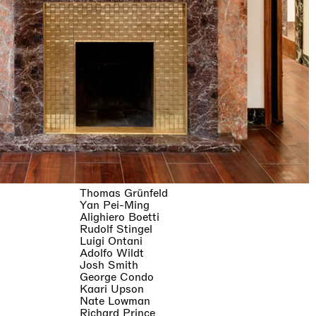
Thomas Grünfeld
Yan Pei-Ming
Alighiero Boetti
Rudolf Stingel
Luigi Ontani
Adolfo Wildt
Josh Smith
George Condo
Kaari Upson
Nate Lowman
Richard Prince