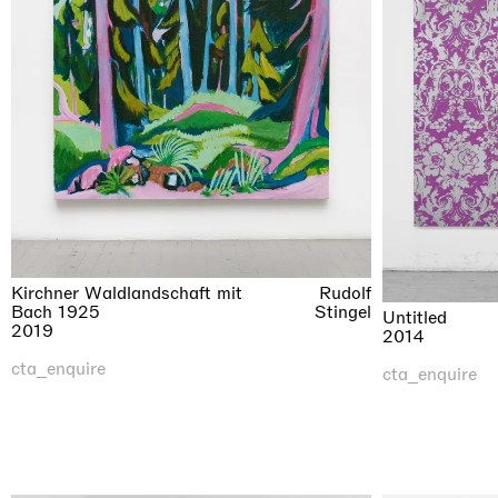
Kirchner Waldlandschaft mit
Rudolf
Bach 1925
Stingel
Untitled
2019
2014
cta_enquire
cta_enquire