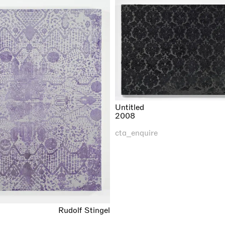
Untitled
2008
cta_enquire
Rudolf Stingel