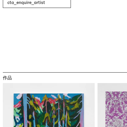
cta_enquire_artist
作品