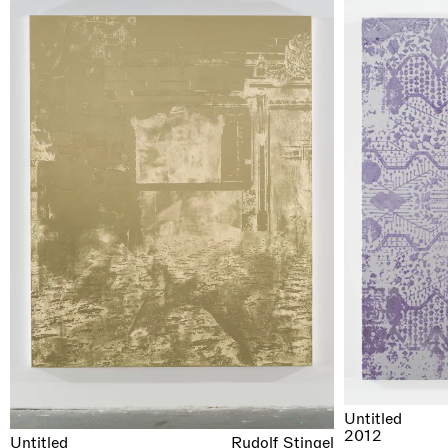
Untitled
2012
Untitled
Rudolf Stingel