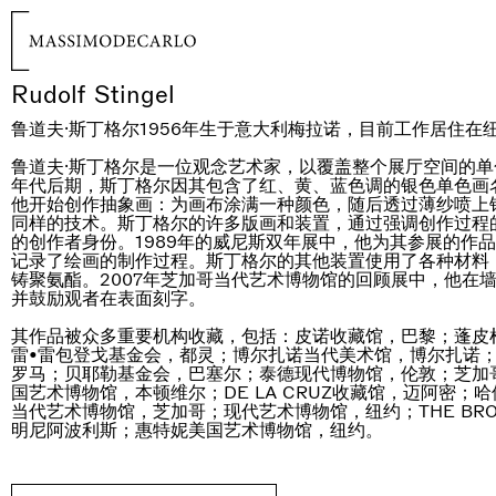
Rudolf Stingel
鲁道夫·斯丁格尔1956年生于意大利梅拉诺，目前工作居住在
鲁道夫·斯丁格尔是一位观念艺术家，以覆盖整个展厅空间的
年代后期，斯丁格尔因其包含了红、黄、蓝色调的银色单色画
他开始创作抽象画：为画布涂满一种颜色，随后透过薄纱喷上
同样的技术。斯丁格尔的许多版画和装置，通过强调创作过程
的创作者身份。1989年的威尼斯双年展中，他为其参展的作
记录了绘画的制作过程。斯丁格尔的其他装置使用了各种材料
铸聚氨酯。2007年芝加哥当代艺术博物馆的回顾展中，他在
并鼓励观者在表面刻字。
其作品被众多重要机构收藏，包括：皮诺收藏馆，巴黎；蓬皮
雷•雷包登戈基金会，都灵；博尔扎诺当代美术馆，博尔扎诺
罗马；贝耶勒基金会，巴塞尔；泰德现代博物馆，伦敦；芝加
国艺术博物馆，本顿维尔；DE LA CRUZ收藏馆，迈阿密；
当代艺术博物馆，芝加哥；现代艺术博物馆，纽约；THE BR
明尼阿波利斯；惠特妮美国艺术博物馆，纽约。