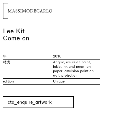
Lee Kit
Come on
年
2016
材质
Acrylic, emulsion paint,
inkjet ink and pencil on
paper, emulsion paint on
wall, projection
edition
Unique
cta_enquire_artwork