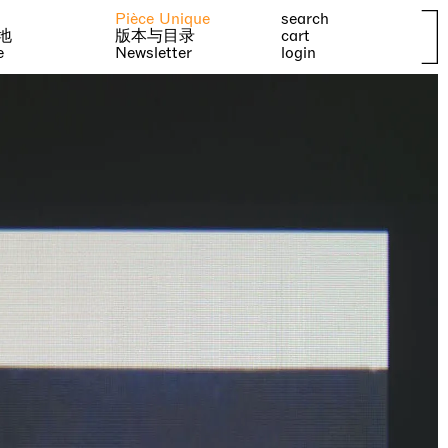
Pièce Unique
search
地
版本与目录
cart
e
Newsletter
login