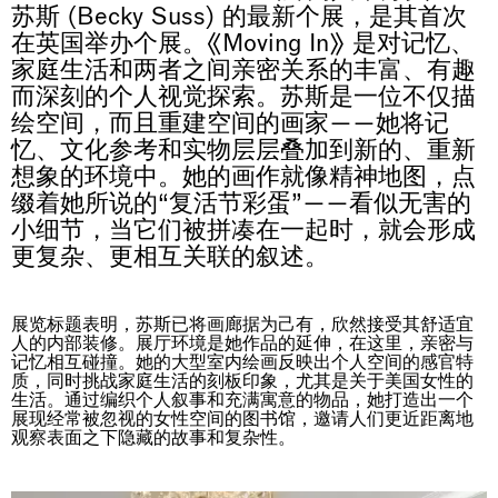
苏斯 (Becky Suss) 的最新个展，是其首次
在英国举办个展。《Moving In》 是对记忆、
家庭生活和两者之间亲密关系的丰富、有趣
而深刻的个人视觉探索。苏斯是一位不仅描
绘空间，而且重建空间的画家——她将记
忆、文化参考和实物层层叠加到新的、重新
想象的环境中。她的画作就像精神地图，点
缀着她所说的“复活节彩蛋”——看似无害的
小细节，当它们被拼凑在一起时，就会形成
更复杂、更相互关联的叙述。
展览标题表明，苏斯已将画廊据为己有，欣然接受其舒适宜
人的内部装修。展厅环境是她作品的延伸，在这里，亲密与
记忆相互碰撞。她的大型室内绘画反映出个人空间的感官特
质，同时挑战家庭生活的刻板印象，尤其是关于美国女性的
生活。通过编织个人叙事和充满寓意的物品，她打造出一个
展现经常被忽视的女性空间的图书馆，邀请人们更近距离地
观察表面之下隐藏的故事和复杂性。