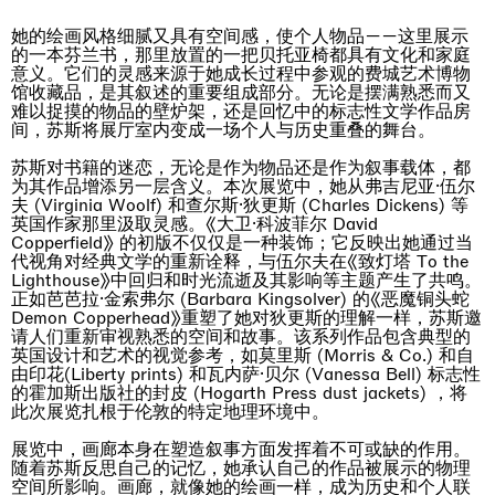
她的绘画风格细腻又具有空间感，使个人物品——这里展示
的一本芬兰书，那里放置的一把贝托亚椅都具有文化和家庭
意义。它们的灵感来源于她成长过程中参观的费城艺术博物
馆收藏品，是其叙述的重要组成部分。无论是摆满熟悉而又
难以捉摸的物品的壁炉架，还是回忆中的标志性文学作品房
间，苏斯将展厅室内变成一场个人与历史重叠的舞台。
苏斯对书籍的迷恋，无论是作为物品还是作为叙事载体，都
为其作品增添另一层含义。本次展览中，她从弗吉尼亚·伍尔
夫 (Virginia Woolf) 和查尔斯·狄更斯 (Charles Dickens) 等
英国作家那里汲取灵感。《大卫·科波菲尔 David
Copperfield》 的初版不仅仅是一种装饰；它反映出她通过当
代视角对经典文学的重新诠释，与伍尔夫在《致灯塔 To the
Lighthouse》中回归和时光流逝及其影响等主题产生了共鸣。
正如芭芭拉·金索弗尔 (Barbara Kingsolver) 的《恶魔铜头蛇
Demon Copperhead》重塑了她对狄更斯的理解一样，苏斯邀
请人们重新审视熟悉的空间和故事。该系列作品包含典型的
英国设计和艺术的视觉参考，如莫里斯 (Morris & Co.) 和自
由印花(Liberty prints) 和瓦内萨·贝尔 (Vanessa Bell) 标志性
的霍加斯出版社的封皮 (Hogarth Press dust jackets) ，将
此次展览扎根于伦敦的特定地理环境中。
展览中，画廊本身在塑造叙事方面发挥着不可或缺的作用。
随着苏斯反思自己的记忆，她承认自己的作品被展示的物理
空间所影响。画廊，就像她的绘画一样，成为历史和个人联