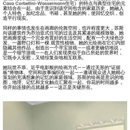
Casa Corbellini-Wassermann住宅）的特点与典型住宅的元
素结合在一起。由于意识到该空间包含的家庭历史，她融入
个人特色，如纪念品、书籍，甚至她的狗，使回忆交织，创
造平行现实。
同样的事情也发生在画廊的伦敦空间，也许程度更大，苏斯
向该建筑作为乔治亚式住宅的过去及其紧凑的规模致敬。她
把画廊变成一个完全布置好的生活空间，配有一个大绿色沙
发、一盏野口灯和一棵 观赏性植物。她的元绘画在它们内部
隐藏其他作品，创造出一个寻宝游戏——或者更确切地说，
是一个细节游戏——在人们发现类似于自己所处的世界时，
它既令人安慰，又错综复杂地相互联系。
她玩世不恭、近乎电影般的绘画方式——通过无形的“证据
板”将物体、空间和故事编织在一起——邀请观众进入她精心
策划的充满想象的记忆的家庭领域。苏斯的绘画是意识的地
图，地理、记忆和文化触点汇聚在一起。你花的时间越多，
你开始连接的点就越多——这正是关键所在。