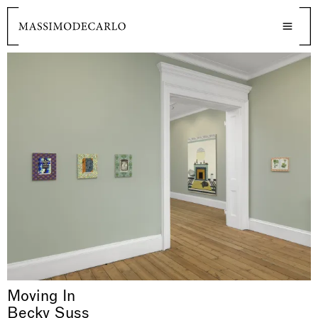
Moving In
Becky Suss