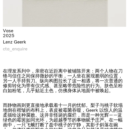
Vase
2025
Lenz Geerk
cta_enquire
在理发系列中，亲密在近距离中被铺陈开来：两个人物在刀
锋与信任之间保持微妙的平衡，一人坐在展现脆弱的位置，
另一人手持剪刀。纵向构图拉长了这一相遇，将一次普通的
修剪转化为带有仪式感、甚至略带危险性的行为。肤色呈粉
白如粉笔，几乎贴近土色，仿佛身体从地面中被唤起。
而静物画则更直接地承载着十一月的忧郁。梨子与桃子软塌
地倒在褶皱的布料上，表皮被霉菌吞噬，Geerk 以惊人的温
柔描绘这种腐败。这并非怪诞的腐烂，而是一种光辉——蓝
绿色的霉斑如同光环，为超越季节的事物赋予庄严。在一幅
画中，一只飞蛾打断了盘中桃子的宁静，其影子斜落在碗