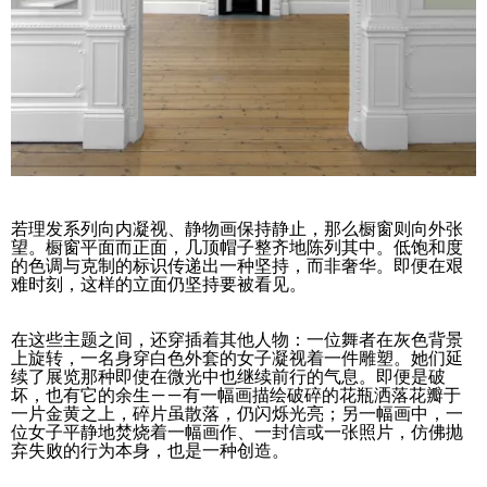
若理发系列向内凝视、静物画保持静止，那么橱窗则向外张
望。橱窗平面而正面，几顶帽子整齐地陈列其中。低饱和度
的色调与克制的标识传递出一种坚持，而非奢华。即便在艰
难时刻，这样的立面仍坚持要被看见。
在这些主题之间，还穿插着其他人物：一位舞者在灰色背景
上旋转，一名身穿白色外套的女子凝视着一件雕塑。她们延
续了展览那种即使在微光中也继续前行的气息。即便是破
坏，也有它的余生——有一幅画描绘破碎的花瓶洒落花瓣于
一片金黄之上，碎片虽散落，仍闪烁光亮；另一幅画中，一
位女子平静地焚烧着一幅画作、一封信或一张照片，仿佛抛
弃失败的行为本身，也是一种创造。