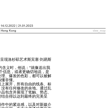
14.12.2022 | 21.01.2023
Hong Kong
view_map
荣幸呈现洛杉矶艺术斯宾塞·刘易斯
的含义时，他说：“就像送出我
一个信息，或者更确切地说，是
纹理、爆发的色彩，都可以被解
似懂非懂。
面上展开，所有自由的线条、标
，没有任何修改的余地。通过乱
作品包含并展现了笔触、势态、
密结合得以达到最终的完美呈
创作中的紧迫感，以及对新媒介