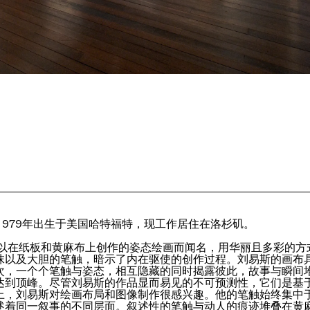
1979年出生于美国哈特福特，现工作居住在洛杉矶。
斯以在纸板和黄麻布上创作的姿态绘画而闻名，用华丽且多彩的方
抹以及大胆的笔触，暗示了内在驱使的创作过程。刘易斯的画布
次，一个个笔触与姿态，相互隐藏的同时揭露彼此，故事与瞬间
达到顶峰。尽管刘易斯的作品显而易见的不可预测性，它们是基
上，刘易斯对绘画布局和图像制作很感兴趣。他的笔触始终集中
述着同一叙事的不同层面。叙述性的笔触与动人的痕迹堆叠在黄