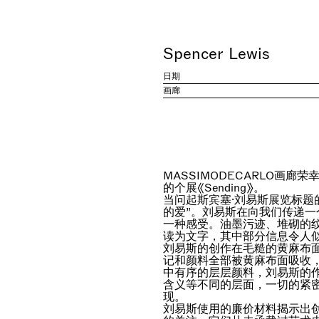
Spencer Lewis
日期
画廊
MASSIMODECARLO画廊
的个展《Sending》。
当问起斯宾塞·刘易斯展览标题
的爱”。刘易斯在向我们传递
一种感受。油墨污迹、堆砌的
读为文字，其中部分信息令人
刘易斯的创作在毛糙的黄麻布
记和颜料全部被黄麻布面吸收
中有序的层层颜料，刘易斯的
含义等不同的层面，一切的紧
现。
刘易斯使用的廉价材料揭示出