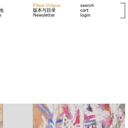
Pièce Unique
search
地
版本与目录
cart
e
Newsletter
login