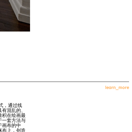
learn_more
式，通过线
具有混乱的、
堆积在绘画最
于一套方法与
于画布的中
麻布上，创造