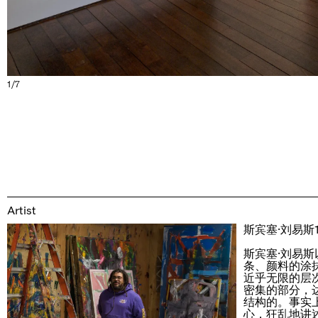
1/7
Artist
斯宾塞·刘易斯
斯宾塞·刘易
条、颜料的涂
近乎无限的层
密集的部分，
结构的。事实
心，狂乱地讲