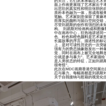
的关注，它们从未承载过艺术
面上作画更展现了艺术家出于
出悲壮的真实性和明目张胆的
质朴本色融为一体，形成有棱
笔触。艺术家刻意保留了黄麻
而厚实的颜料与留白空间交错
尽管刘易斯的创作有强烈的未
构。 刘易斯对绘画构成和图像
中在画布中心，狂热地讲述同
色、粉色和橙色颜料是艺术家
长篇故事的序言。描述性的标
上，是对可读性历史的一次突
强有力的势态抽象散发出一种暴
觉，同时在画布上被完全地释
分就是参与暴力”。艺术家描
是人类状态的特征，正如刘易
很奇怪”。
此次在MDC画廊香港空间展出
忍与暴力。每幅画都是刘易斯
关于自我接纳与慰藉的视觉化