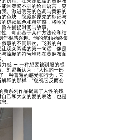
史的历程。在未涂底漆的黄麻布
本能且桀骜不驯的绘画语言，突
自我。激进明亮的色调与黄麻的
角的色块，隐藏起原先的标记与
布的棕褐底色和粗犷感，将哑光
，旨在捕捉时间与故事。
知性，却都基于某种方法论和结
制作很感兴趣。他的笔触始终集
一叙事的不同层次。飞溅的白
想让观众阅读的第一句话，像是
记与流畅的符号堆积在黄麻布面
破。
力感 — 一种想要被驯服的感
放。刘易斯认为：“人性的一部
绘了一种普遍的感受和行为，它
斯解释的那样：“忽视它反而会
的新系列作品揭露了人性的残
对自己和大众的爱的表达，也是
信息。