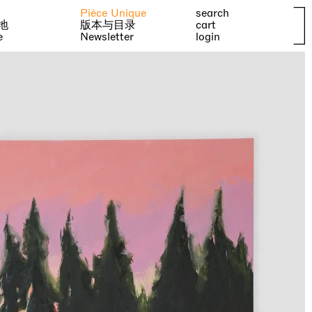
Pièce Unique
search
地
版本与目录
cart
e
Newsletter
login