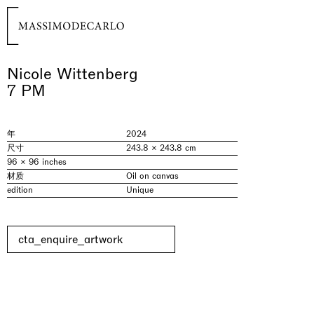
Nicole Wittenberg
7 PM
年
2024
尺寸
243.8 × 243.8 cm
96 × 96 inches
材质
Oil on canvas
edition
Unique
cta_enquire_artwork