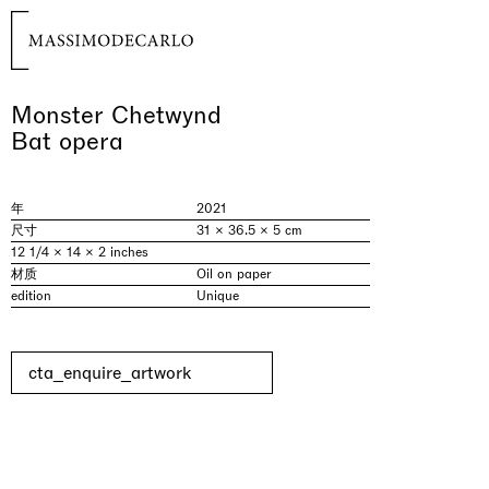
Monster Chetwynd
Bat opera
年
2021
尺寸
31 × 36.5 × 5 cm
12 1/4 × 14 × 2 inches
材质
Oil on paper
edition
Unique
cta_enquire_artwork