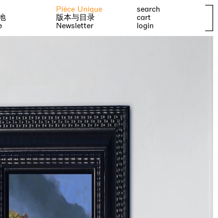
Pièce Unique
search
地
版本与目录
cart
e
Newsletter
login