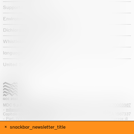
Supporto
Environmental statement
Dichiarazione di accessibilità
Whistleblowing
language :
United States / USD $
MDC S.p.A. -
viale Lombardia, 17, I-20131 Milano
- T.
+39 02 70003987
-
milano@massimodecarlo.com
Capitale sociale interamente versato: EUR 1.514.762,00 – REA 1567337
- Part. IVA / C.F. 12584550151 - Iscrizione al Registro delle imprese di
Milano n. 12584550151
snackbar_newsletter_title
website by Giga