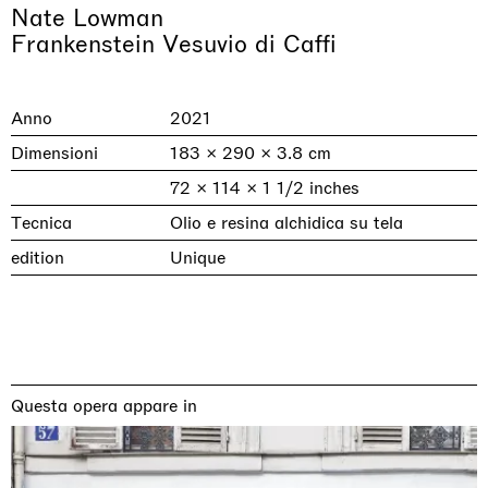
Nate Lowman
Frankenstein Vesuvio di Caffi
Anno
2021
Dimensioni
183 × 290 × 3.8 cm
72 × 114 × 1 1/2 inches
Tecnica
Olio e resina alchidica su tela
edition
Unique
& una certa massa alla base di tutto /
Rat-A-Hum-Tat-Tat-Rat-A-Hum-Tat-
Imitation of life (Imitare la vita)
Why the Butterflies
The Land is Speaking
Awakened
One Table, Two Chairs 一桌二椅
& determined mass at the base of it all
Tat
Skyler Chen
Nicole Wittenberg
Daisy Dodd-Noble
Hejum Bä
Xue Ruozhe
Lawrence Weiner
Xiao Guo Hui
Casa Masaccio Centro per l'Arte Contemporanea, San
MASSIMODECARLO, Hong Kong
MASSIMODECARLO London, London
Giovanni Valdarno
Mahkjip THEILMA Seoul Flagship Store, Seoul
MASSIMODECARLO, London
MASSIMODECARLO, Milano
MASSIMODECARLO Pièce Unique, Paris
26.06.2026 | 07.10.2026
25.06.2026 | 21.08.2026
06.06.2026 | 20.09.2026
29.08.2026 | 05.09.2026
03.09.2026 | 07.10.2026
10.09.2026 | 10.10.2026
01.09.2026 | 12.09.2026
Questa opera appare in
discover_more
discover_more
discover_more
discover_more
discover_more
discover_more
discover_more
prev
next
Mostre in corso