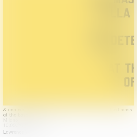
& una certa massa alla base di tutto / & determined mass
at the base of it all
Milano
10.09.2026 | 10.10.2026
Lawrence Weiner