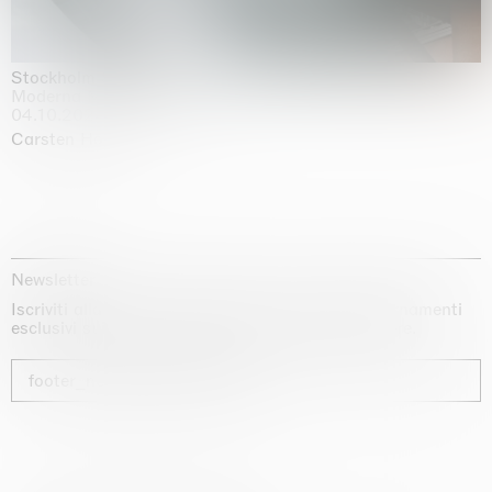
Stockholm Slides
Moderna Museet, Stockholm
04.10.2025 | 03.10.2030
Carsten Höller
Newsletter
Iscriviti alla nostra newsletter per ricevere aggiornamenti
esclusivi sui nostri artisti, sulle mostre e sulle fiere.
footer_newsletter_subscribe