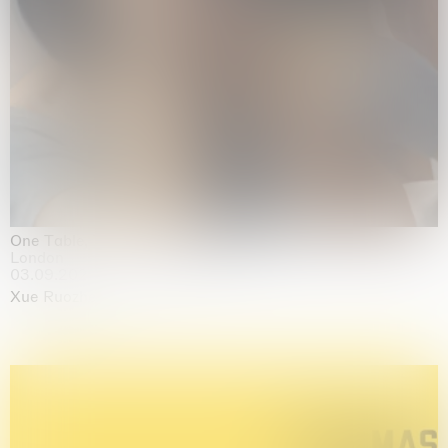
One Table, Two Chairs 一桌二椅
London
03.09.2026 | 07.10.2026
Xue Ruozhe