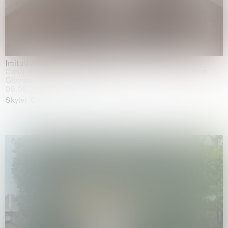
Imitation of life (Imitare la vita)
Casa Masaccio Centro per l'Arte Contemporanea, San
Giovanni Valdarno
06.06.2026 | 20.09.2026
Skyler Chen