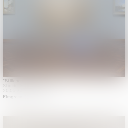
"Stilleben mit Gemüse”
Staedel Museum, Frankfurt
20.05.2026 | 17.01.2027
Elmgreen & Dragset