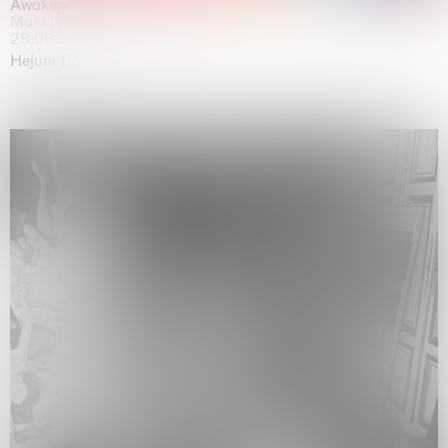
Awakened
Mahkjip THEILMA Seoul Flagship Store, Seoul
29.08.2026 | 05.09.2026
Hejum Bä