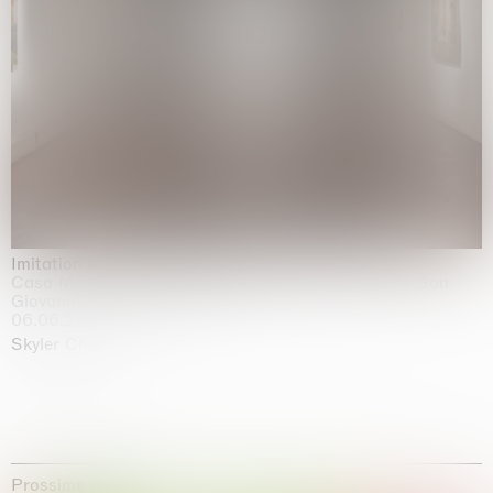
Imitation of life (Imitare la vita)
Casa Masaccio Centro per l'Arte Contemporanea, San
Giovanni Valdarno
06.06.2026 | 20.09.2026
Skyler Chen
Prossime mostre