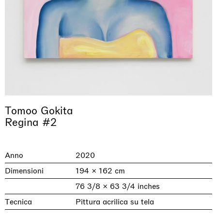
Tomoo Gokita
& una certa massa alla base di tutto /
Rat-A-Hum-Tat-Tat-Rat-A-Hum-Tat-
Regina #2
Imitation of life (Imitare la vita)
Why the Butterflies
The Land is Speaking
Awakened
One Table, Two Chairs 一桌二椅
& determined mass at the base of it all
Tat
Skyler Chen
Nicole Wittenberg
Daisy Dodd-Noble
Hejum Bä
Xue Ruozhe
Lawrence Weiner
Xiao Guo Hui
Casa Masaccio Centro per l'Arte Contemporanea, San
Anno
2020
MASSIMODECARLO, Hong Kong
MASSIMODECARLO London, London
Giovanni Valdarno
Mahkjip THEILMA Seoul Flagship Store, Seoul
MASSIMODECARLO, London
MASSIMODECARLO, Milano
MASSIMODECARLO Pièce Unique, Paris
26.06.2026 | 07.10.2026
25.06.2026 | 21.08.2026
06.06.2026 | 20.09.2026
29.08.2026 | 05.09.2026
03.09.2026 | 07.10.2026
10.09.2026 | 10.10.2026
01.09.2026 | 12.09.2026
Dimensioni
194 × 162 cm
discover_more
discover_more
discover_more
discover_more
discover_more
discover_more
discover_more
76 3/8 × 63 3/4 inches
prev
next
Tecnica
Pittura acrilica su tela
Mostre in corso