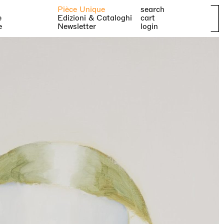
Pièce Unique
search
e
Edizioni & Cataloghi
cart
e
Newsletter
login