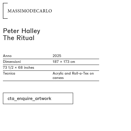
Peter Halley
The Ritual
Anno
2025
Dimensioni
187 × 173 cm
73 1/2 × 68 inches
Tecnica
Acrylic and Roll-a-Tex on
canvas
cta_enquire_artwork