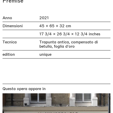
Premise
Anno
2021
Dimensioni
45 × 65 × 32 cm
17 3/4 × 26 3/4 × 12 3/4 inches
Tecnica
Trapunta antica, compensato di
betulla, foglia d'oro
edition
unique
& una certa massa alla base di tutto /
Rat-A-Hum-Tat-Tat-Rat-A-Hum-Tat-
Imitation of life (Imitare la vita)
Why the Butterflies
The Land is Speaking
Awakened
One Table, Two Chairs 一桌二椅
& determined mass at the base of it all
Tat
Skyler Chen
Nicole Wittenberg
Daisy Dodd-Noble
Hejum Bä
Xue Ruozhe
Lawrence Weiner
Xiao Guo Hui
Casa Masaccio Centro per l'Arte Contemporanea, San
MASSIMODECARLO, Hong Kong
MASSIMODECARLO London, London
Giovanni Valdarno
Mahkjip THEILMA Seoul Flagship Store, Seoul
MASSIMODECARLO, London
MASSIMODECARLO, Milano
MASSIMODECARLO Pièce Unique, Paris
26.06.2026 | 07.10.2026
25.06.2026 | 21.08.2026
06.06.2026 | 20.09.2026
29.08.2026 | 05.09.2026
03.09.2026 | 07.10.2026
10.09.2026 | 10.10.2026
01.09.2026 | 12.09.2026
Questa opera appare in
discover_more
discover_more
discover_more
discover_more
discover_more
discover_more
discover_more
prev
next
Mostre in corso