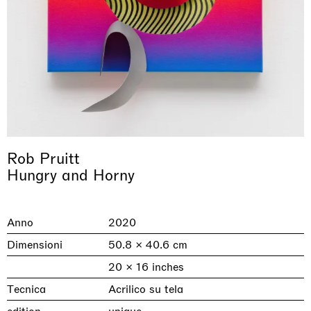
Rob Pruitt
& una certa massa alla base di tutto /
Rat-A-Hum-Tat-Tat-Rat-A-Hum-Tat-
Hungry and Horny
Imitation of life (Imitare la vita)
Why the Butterflies
The Land is Speaking
Awakened
One Table, Two Chairs 一桌二椅
& determined mass at the base of it all
Tat
Skyler Chen
Nicole Wittenberg
Daisy Dodd-Noble
Hejum Bä
Xue Ruozhe
Lawrence Weiner
Xiao Guo Hui
Casa Masaccio Centro per l'Arte Contemporanea, San
Anno
2020
MASSIMODECARLO, Hong Kong
MASSIMODECARLO London, London
Giovanni Valdarno
Mahkjip THEILMA Seoul Flagship Store, Seoul
MASSIMODECARLO, London
MASSIMODECARLO, Milano
MASSIMODECARLO Pièce Unique, Paris
26.06.2026 | 07.10.2026
25.06.2026 | 21.08.2026
06.06.2026 | 20.09.2026
29.08.2026 | 05.09.2026
03.09.2026 | 07.10.2026
10.09.2026 | 10.10.2026
01.09.2026 | 12.09.2026
Dimensioni
50.8 × 40.6 cm
discover_more
discover_more
discover_more
discover_more
discover_more
discover_more
discover_more
20 × 16 inches
prev
next
Tecnica
Acrilico su tela
Mostre in corso